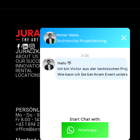
Victor Voinu
Technische Projektleitung
/
/
JURACZKA
INFO
3:26
ABOUT US
AGB
OUR SUCCESS
IMPRESSUM
Hallo 👋

INNOVATION
DATENSCHUTZ
Ich bin Victor aus der technischen Projektleitu
RENTAL
CONTACT
Wie kann ich Sie bei Ihrem Event unterstützen
LOCATIONS
PERSÖNLICH FÜR SIE DA:
Mo - Do - 8:00 - 17:00 Uhr
Start Chat with:
Fr 8:00 - 14:00
+43 1 894 27 61
office@juraczka.at
Whatsapp