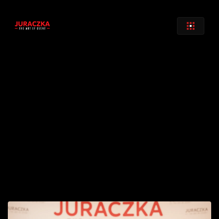
Zurück
Sub 1801  D&B
€ 
30
,00