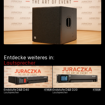
Entdecke weiteres in: 
Lautsprecher
Endstufe D&B D40
Endstufe D&B D20
€ 
140
,00
€ 
120
,00
Lautsprecher
Lautsprecher