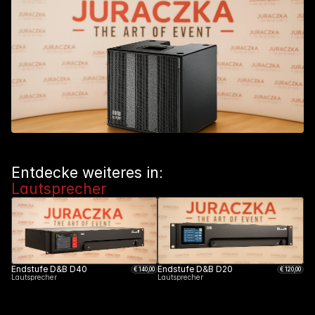
Entdecke weiteres in: 
Lautsprecher
Endstufe D&B D40
Endstufe D&B D20
€ 
140
,00
€ 
120
,00
Lautsprecher
Lautsprecher