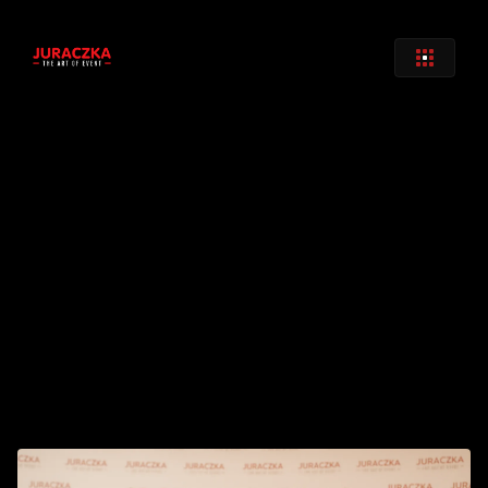
Zurück
T Sub D&B Audio
€ 
75
,00