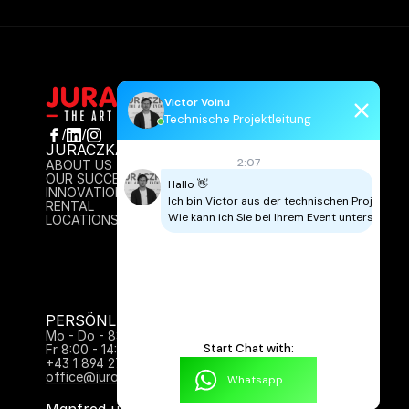
Victor Voinu
Technische Projektleitung
/
/
JURACZKA
INFO
2:07
ABOUT US
AGB
OUR SUCCESS
IMPRESSUM
Hallo 👋

INNOVATION
DATENSCHUTZ
Ich bin Victor aus der technischen Projektleitu
RENTAL
CONTACT
Wie kann ich Sie bei Ihrem Event unterstützen
LOCATIONS
PERSÖNLICH FÜR SIE DA:
Mo - Do - 8:00 - 17:00 Uhr
Start Chat with:
Fr 8:00 - 14:00
+43 1 894 27 61
office@juraczka.at
Whatsapp