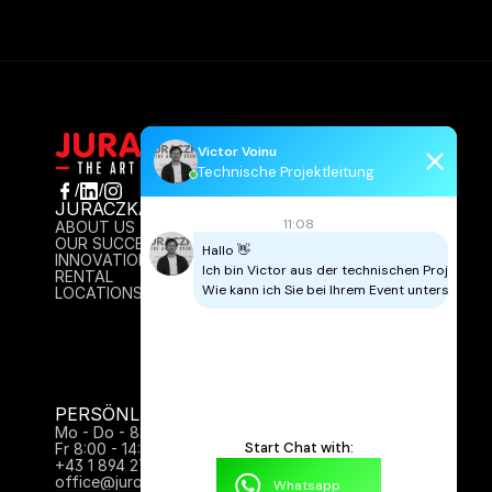
Victor Voinu
Technische Projektleitung
/
/
JURACZKA
INFO
11:08
ABOUT US
AGB
OUR SUCCESS
IMPRESSUM
Hallo 👋

INNOVATION
DATENSCHUTZ
Ich bin Victor aus der technischen Projektleitu
RENTAL
CONTACT
Wie kann ich Sie bei Ihrem Event unterstützen
LOCATIONS
PERSÖNLICH FÜR SIE DA:
Mo - Do - 8:00 - 17:00 Uhr
Start Chat with:
Fr 8:00 - 14:00
+43 1 894 27 61
office@juraczka.at
Whatsapp