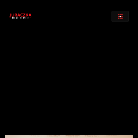
Zurück
Lautsprecher C6 - 602-LS Top D&B 
Audio
€ 
50
,00