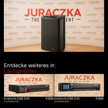
Entdecke weiteres in: 
Lautsprecher
Endstufe D&B D40
Endstufe D&B D20
€ 
140
,00
€ 
120
,00
Lautsprecher
Lautsprecher