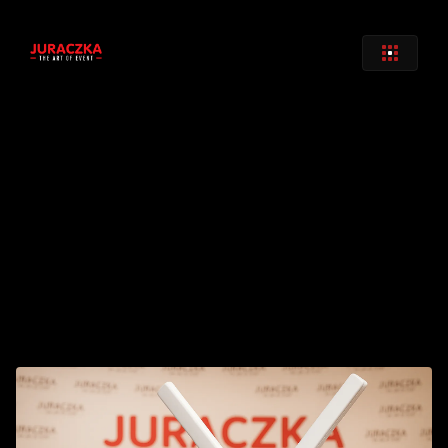
Zurück
UBI Quiti Mob W Lan router
€ 
55
,00