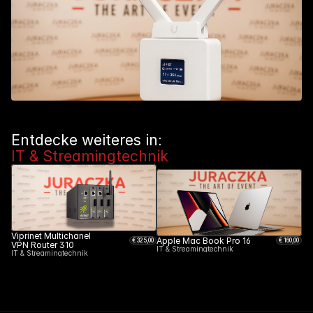
Entdecke weiteres in: 
IT & Streamingtechnik
Viprinet Multichanel 
Apple Mac Book Pro 16
€ 
325
,00
€ 
160
,00
VPN Router 310
IT & Streamingtechnik
IT & Streamingtechnik