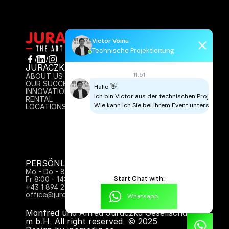
Victor Voinu
Technische Projektleitung
/
/
JURACZKA
INFO
11:51
ABOUT US
AGB
OUR SUCCESS
IMPRESSUM
Hallo 👋

INNOVATION
DATENSCHUTZ
Ich bin Victor aus der technischen Projektleitu
RENTAL
CONTACT
Wie kann ich Sie bei Ihrem Event unterstützen
LOCATIONS
PERSÖNLICH FÜR SIE DA:
Mo - Do - 8:00 - 17:00 Uhr
Start Chat with:
Fr 8:00 - 14:00
+43 1 894 27 61
office@juraczka.at
Whatsapp
Manfred und Alfred Juraczka Gesellschaft 
m.b.H. All right reserved. © 2025