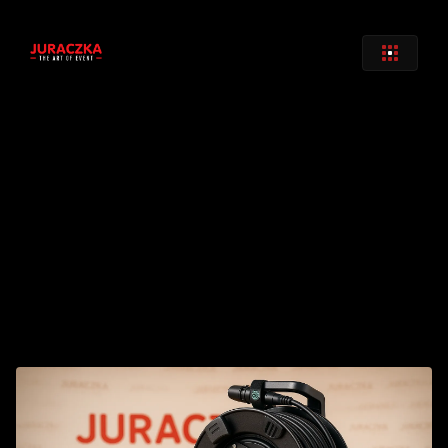
Zurück
Neutrik Quad Core LWL 100m
€ 
100
,00