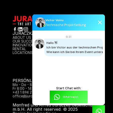
Victor Voinu
Technische Projektleitung
/
/
JURACZKA
INFO
9:31
ABOUT US
AGB
OUR SUCCESS
IMPRESSUM
Hallo 👋

INNOVATION
DATENSCHUTZ
Ich bin Victor aus der technischen Projektleitu
RENTAL
CONTACT
Wie kann ich Sie bei Ihrem Event unterstützen
LOCATIONS
PERSÖNLICH FÜR SIE DA:
Mo - Do - 8:00 - 17:00 Uhr
Start Chat with:
Fr 8:00 - 14:00
+43 1 894 27 61
office@juraczka.at
Whatsapp
Manfred und Alfred Juraczka Gesellschaft 
m.b.H. All right reserved. © 2025