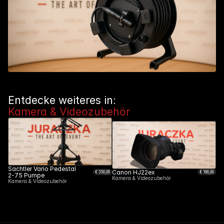
Entdecke weiteres in: 
Kamera & Videozubehör
Sachtler Vario Pedestal 
Canon HJ22ex
€ 
350
,00
€ 
180
,00
2-75 Pumpe
Kamera & Videozubehör
Kamera & Videozubehör