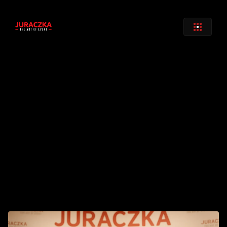
Zurück
Monitor NEC 98" 
€ 
990
,00