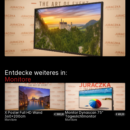
Entdecke weiteres in: 
Monitore
X Poster Full HD Wand 
Monitor Dynascan 75" 
€ 
3000
,00
€ 
900
,00
360x200cm
Tageslichtmonitor
Monitore
Monitore