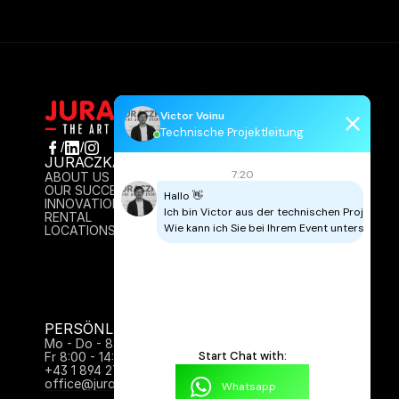
Victor Voinu
Technische Projektleitung
/
/
JURACZKA
INFO
7:20
ABOUT US
AGB
OUR SUCCESS
IMPRESSUM
Hallo 👋

INNOVATION
DATENSCHUTZ
Ich bin Victor aus der technischen Projektleitu
RENTAL
CONTACT
Wie kann ich Sie bei Ihrem Event unterstützen
LOCATIONS
PERSÖNLICH FÜR SIE DA:
Mo - Do - 8:00 - 17:00 Uhr
Start Chat with:
Fr 8:00 - 14:00
+43 1 894 27 61
office@juraczka.at
Whatsapp