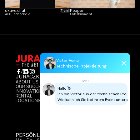
aktive.chat
Pepper
Trend
APP Technologie
Entertainment
Victor Voinu
Technische Projektleitung
/
/
JURACZKA
INFO
6:19
ABOUT US
AGB
OUR SUCCESS
IMPRESSUM
Hallo 👋

INNOVATION
DATENSCHUTZ
Ich bin Victor aus der technischen Projektleitu
RENTAL
CONTACT
Wie kann ich Sie bei Ihrem Event unterstützen
LOCATIONS
PERSÖNLICH FÜR SIE DA: