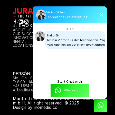
Victor Voinu
Technische Projektleitung
/
/
JURACZKA
INFO
4:46
ABOUT US
AGB
OUR SUCCESS
IMPRESSUM
Hallo 👋

INNOVATION
DATENSCHUTZ
Ich bin Victor aus der technischen Projektleitu
RENTAL
CONTACT
Wie kann ich Sie bei Ihrem Event unterstützen
LOCATIONS
PERSÖNLICH FÜR SIE DA:
Mo - Do - 8:00 - 17:00 Uhr
Start Chat with:
Fr 8:00 - 14:00
+43 1 894 27 61
office@juraczka.at
Whatsapp
Manfred und Alfred Juraczka Gesellschaft 
m.b.H. All right reserved. © 2025
Design by inomedia.co